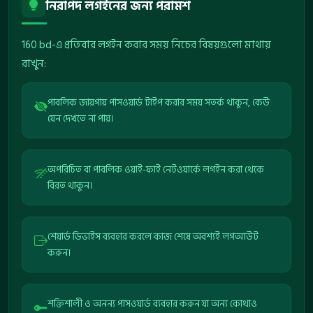
নিরাপদ লগইনের জন্য পরামর্শ
160 bd-এ প্রতিবার লগইন করার সময় নিচের বিষয়গুলো মাথায়
রাখুন:
পাবলিক জায়গায় পাসওয়ার্ড টাইপ করার সময় সতর্ক থাকুন, কেউ
যেন দেখতে না পায়।
অপরিচিত বা পাবলিক ওয়াই-ফাই নেটওয়ার্কে লগইন করা থেকে
বিরত থাকুন।
শেয়ার্ড ডিভাইস ব্যবহার করলে কাজ শেষে অবশ্যই লগআউট
করুন।
শক্তিশালী ও অনন্য পাসওয়ার্ড ব্যবহার করুন যা অন্য কোথাও