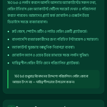
160 bd-এ লগইন করলে আপনি আপনার অ্যাকাউন্টের সকল তথ্য,
গেমিং ইতিহাস এবং অ্যাকাউন্ট সেটিংস সহজেই দেখত ও পরিচালনা
করতে পারবেন। আমাদের প্ল্যাট ফর্ম মোবাইল ও ডেস্কটপ উভয়
ডিভাইসে সহজে ব্যবহারযোগ্য।
স্লট গেমস, স্পোর্টস বেটিং ও লাইভ গেমিং একটি প্ল্যাটফর্মে।
বাংলাদেশি ব্যবহারকারীদের জন্য পরিচিত ইন্টারফেস ও সহায়তা।
অ্যাকাউন্ট সুরক্ষায় আধুনিক নিরাপত্তা ব্যবস্থা।
মোবাইল অ্যাপ ও ওয়েব উভয় মাধ্যমে সহজ লগইন সুবিধা।
দায়িত্বশীল গেমিং নীতি মেনে পরিচালিত প্ল্যাটফর্ম।
160 bd শুধুমাত্র বিনোদনের উদ্দেশ্যে পরিচালিত। গেমিং কোনো
আয়ের উৎস নয় — দায়িত্বশীলভাবে উপভোগ করুন।