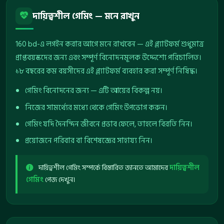
দায়িত্বশীল গেমিং — মনে রাখুন
160 bd-এ লগইন করার আগে মনে রাখবেন — এই প্ল্যাটফর্ম শুধুমাত্র
প্রাপ্তবয়স্কদের জন্য এবং সম্পূর্ণ বিনোদনমূলক উদ্দেশ্যে পরিচালিত।
১৮ বছরের কম বয়সীদের এই প্ল্যাটফর্ম ব্যবহার করা সম্পূর্ণ নিষিদ্ধ।
গেমিং বিনোদনের জন্য — এটি আয়ের বিকল্প নয়।
নিজের সামর্থ্যের মধ্যে থেকে গেমিং উপভোগ করুন।
গেমিং যদি দৈনন্দিন জীবনে প্রভাব ফেলে, তাহলে বিরতি নিন।
প্রয়োজনে পরিবার বা বিশেষজ্ঞের সাহায্য নিন।
দায়িত্বশীল গেমিং সম্পর্কে বিস্তারিত জানতে আমাদের
দায়িত্বশীল
গেমিং
পেজ দেখুন।