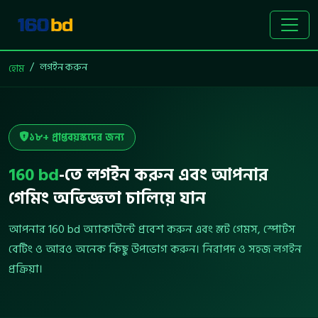
লগইন করুন
হোম
১৮+ প্রাপ্তবয়স্কদের জন্য
160 bd
-তে লগইন করুন এবং আপনার
গেমিং অভিজ্ঞতা চালিয়ে যান
আপনার 160 bd অ্যাকাউন্টে প্রবেশ করুন এবং স্লট গেমস, স্পোর্টস
বেটিং ও আরও অনেক কিছু উপভোগ করুন। নিরাপদ ও সহজ লগইন
প্রক্রিয়া।