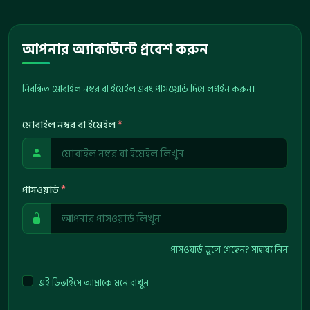
আপনার অ্যাকাউন্টে প্রবেশ করুন
নিবন্ধিত মোবাইল নম্বর বা ইমেইল এবং পাসওয়ার্ড দিয়ে লগইন করুন।
মোবাইল নম্বর বা ইমেইল
*
পাসওয়ার্ড
*
পাসওয়ার্ড ভুলে গেছেন? সাহায্য নিন
এই ডিভাইসে আমাকে মনে রাখুন