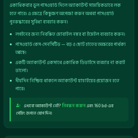
একাধিকবার ভুল পাসওয়ার্ড দিলে অ্যাকাউন্ট সাময়িকভাবে লক
হতে পারে। এ ক্ষেত্রে কিছুক্ষণ অপেক্ষা করুন অথবা পাসওয়ার্ড
পুনরুদ্ধারের সুবিধা ব্যবহার করুন।
লগইনের জন্য নিবন্ধিত মোবাইল নম্বর বা ইমেইল ব্যবহার করুন।
পাসওয়ার্ড কেস-সেনসিটিভ — বড় ও ছোট হাতের অক্ষরের পার্থক্য
আছে।
একটি অ্যাকাউন্ট একসাথে একাধিক ডিভাইসে ব্যবহার না করাই
ভালো।
দীর্ঘদিন নিষ্ক্রিয় থাকলে অ্যাকাউন্ট যাচাইয়ের প্রয়োজন হতে
পারে।
এখনো অ্যাকাউন্ট নেই?
নিবন্ধন করুন
এবং 160 bd-এর
গেমিং জগতে যোগ দিন।