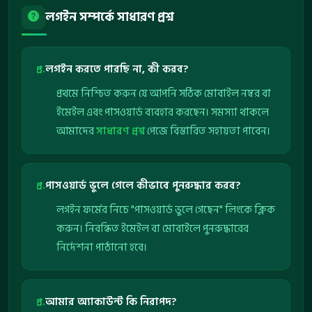
লগইন সম্পর্কে সাধারণ প্রশ্ন
লগইন করতে পারছি না, কী করব?
প্রথমে নিশ্চিত করুন যে আপনি সঠিক মোবাইল নম্বর বা
ইমেইল এবং পাসওয়ার্ড ব্যবহার করছেন। সমস্যা থাকলে
আমাদের
সাধারণ প্রশ্ন
পেজে বিস্তারিত সহায়তা পাবেন।
পাসওয়ার্ড ভুলে গেলে কীভাবে পুনরুদ্ধার করব?
লগইন ফর্মের নিচে "পাসওয়ার্ড ভুলে গেছেন" লিংকে ক্লিক
করুন। নিবন্ধিত ইমেইল বা মোবাইলে পুনরুদ্ধারের
নির্দেশনা পাঠানো হবে।
আমার অ্যাকাউন্ট কি নিরাপদ?